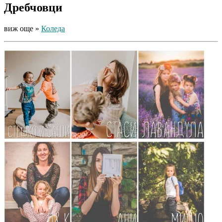
Дребчовци
виж още »
Коледа