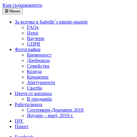
Към съдържанието
Меню
За всичко в Isabelle`s mingle-mangle
FAQs
Цени
Ваучери
GDPR
Фотография
Бременност
Дребчовци
Семейства
Коледа
Кръщение
Абитуриенти
Сватби
Цветя от коприна
В продажба
Работилница
Септември-Декември 2018
Януари – март, 2019 г.
DIY
Принт
Facebook