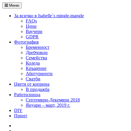
Меню
За всичко в Isabelle`s mingle-mangle
FAQs
Цени
Ваучери
GDPR
Фотография
Бременност
Дребчовци
Семейства
Коледа
Кръщение
Абитуриенти
Сватби
Цветя от коприна
В продажба
Работилница
Септември-Декември 2018
Януари – март, 2019 г.
DIY
Принт