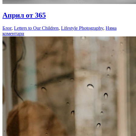
03.05.2018
Април от 365
03.05.2018
Блог
,
Letters to Our Children
,
Lifestyle Photography
,
Няма
коментари