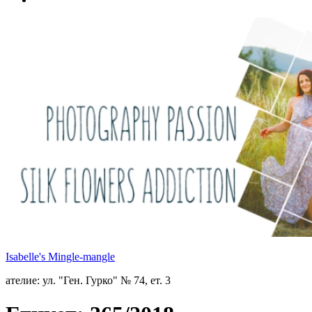
Isabelle's Mingle-mangle
ателие: ул. "Ген. Гурко" № 74, ет. 3