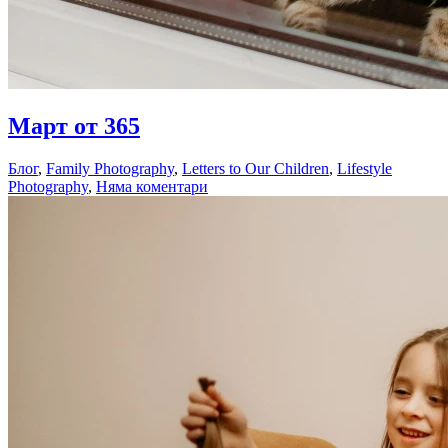
23.04.2018
Март от 365
23.04.2018
Блог
,
Family Photography
,
Letters to Our Children
,
Lifestyle
Photography
,
Няма коментари