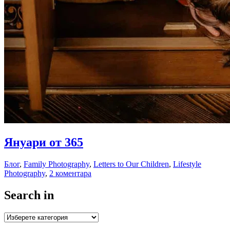
02.02.2018
Януари от 365
04.02.2018
Блог
,
Family Photography
,
Letters to Our Children
,
Lifestyle
Photography
,
2 коментара
Search in