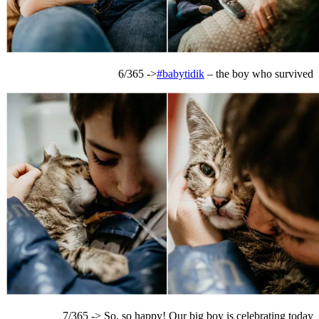
6/365 ->
#babytidik
– the boy who survived
7/365 -> So, so happy! Our big boy is celebrating today