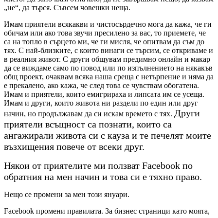
„не“, да търся. Съвсем човешки неща.
Имам приятели всякакви и чистосърдечно мога да кажа, че ги
обичам или ако това звучи пресилено за вас, то приемете, че
са на топло в сърцето ми, че ги мисля, че опитвам да съм до
тях. С най-близките, с които винаги се търсим, се откриваме и
в реалния живот. С други общувам предимно онлайн и макар
да се виждаме само по повод или по изпълнението на някакъв
общ проект, очаквам всяка наша среща с нетърпение и няма да
е прекалено, ако кажа, че след това се чувствам обогатена.
Имам и приятели, които емигрираха и липсата им се усеща.
Имам и други, които живота ни раздели по един или друг
Други
начин, но продължавам да си искам времето с тях.
приятели всъщност са познати, които са
ангажирали живота си с кауза и те печелят моите
възхищения повече от всеки друг.
Някои от приятелите ми ползват Facebook по
обратния на мен начин и това си е тяхно право.
Нещо се промени за мен този януари.
Facebook промени правилата. За бизнес страници като моята,