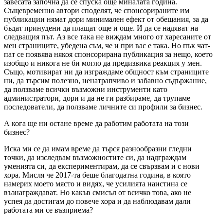
завесата започна да се спуска още миналата година.
Същевременно автори споделят, че спонсорираните им
публикации нямат дори минимален ефект от обещания, за да
бъдат принудени да плащат още и още. И да се надяват на
следващия път. Аз все така не виждам много от харесаните от
мен страниците, убедена съм, че и при вас е така. Но пък чат-
пат се появява някоя спонсорирана публикация за нещо, което
изобщо и никога не би могло да предизвика реакция у мен.
Също, мотивират ни да изграждаме общност към страниците
ни, да търсим полезно, ненатрапчиво и забавно съдържание,
да ползваме всички възможни инструменти като
администратори, дори и да не ги разбираме, да трупаме
последователи, да ползваме личните си профили за бизнес.
А кога ще ни остане време да работим работата на този
бизнес?
Иска ми се да имам време да търся разнообразни гледни
точки, да изследвам възможностите си, да надграждам
уменията си, да експериментирам, да се свързвам и с нови
хора. Мисля че 2017-та беше благодатна година, в която
намерих моето място и видях, че усилията наистина се
възнаграждават. Но какъв смисъл от всичко това, ако не
успея да достигам до повече хора и да наблюдавам дали
работата ми се възприема?