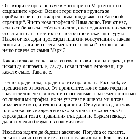
От автори се превърнахме в магистри по Маркетинг на
социалните мрежи. Всеки втори пост в групата за
фрийлансери е „търся/предлагам поддръжка на Facebook
страници“. Чисто нова професия? Няма лошо. Тези от нас,
които се борят със собствени сили, сме подложени на съвети
със съмнителна стойност от постоянно изскачащи гурута.
Някои от тях дори провеждат платени консултации с такава
лекота и „запиши се сега, местата свършват“, сякаш знаят
нещо повече от самия Марк З.
Какво толкова, си казвате, спазваш правилата на играта, щом
искаш да я играеш. Е, да, да. Това и правя. Мрънкаш, ще
кажете също. Така да е.
Точно заради това, заради новите правила на Facebook, се
пренаситих от всичко. От приятелите, които само гледат и
зная отлично, че надничат и се осведомяват за семейството ми
от личния ми профил, но не участват в живота ми в това
измерение поради техни си причини. От лутането дали това
или онова ще се хареса и какво всъщност се харесва. От
страха дали това е правилния път, дали не бъркам някъде,
дали съм един безумец в големия свят.
Изхабява идеята да бъдеш навсякъде. Погубва се таланта,
докато търсиш начините да го популяризираш. Блог, групи,