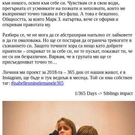
към никого, освен към себе си. Чувствам се в свои води,
прегърната от усмивките на познати и непознати, които ме
възприемат точно такава и без фалш. А това е безценно.
Общността, за която Марк З. натъртва, вече се оформя и
откривам правотата му.
Разбира се, че не мога да се абстрахирам напълно от лайковете
и да ги омаловажа. Но ще се постарая да огранича тревогите в
съзнанието си. Защото точните хора са нещо като добрите
приятели – откриват те за себе си, не те пускат, показват ти, че
не си им безразличен. Вярвам, че в групата ми ще се
присъединяват точно те…
Личния ми проект за 2018-та – 365 дни от нашия живот, е в
Instagram, ще бъде и тук веднъж в месеца. Той си има собствен
таг:
#isabellesminglemangle365
1/365 Days -> Siblings impact