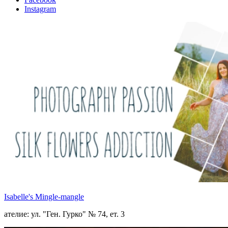
Instagram
Isabelle's Mingle-mangle
ателие: ул. "Ген. Гурко" № 74, ет. 3