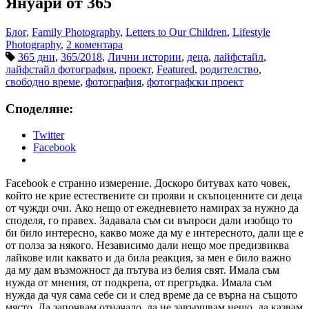
Януари от 365
Блог
,
Family Photography
,
Letters to Our Children
,
Lifestyle
Photography
,
2 коментара
365 дни
,
365/2018
,
Лични истории
,
деца
,
лайфстайл
,
лайфстайл фотография
,
проект
,
Featured
,
родителство
,
свободно време
,
фотография
,
фотографски проект
Споделяне:
Twitter
Facebook
Facebook е странно измерение. Доскоро битувах като човек,
който не крие естествените си прояви и скъпоценните си деца
от чужди очи. Ако нещо от ежедневието намирах за нужно да
споделя, го правех. Задавала съм си въпроси дали изобщо то
би било интересно, какво може да му е интересното, дали ще е
от полза за някого. Независимо дали нещо мое предизвиква
лайкове или каквато и да била реакция, за мен е било важно
да му дам възможност да пътува из белия свят. Имала съм
нужда от мнения, от подкрепа, от прегръдка. Имала съм
нужда да чуя сама себе си и след време да се върна на същото
място. Да започвам отначало, да не завършвам нещо, да казвам