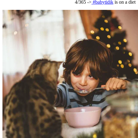
4/365 ->
#babytidik
is on a diet