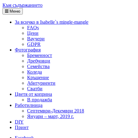
Към съдържанието
Меню
За всичко в Isabelle`s mingle-mangle
FAQs
Цени
Ваучери
GDPR
Фотография
Бременност
Дребчовци
Семейства
Коледа
Кръщение
Абитуриенти
Сватби
Цветя от коприна
В продажба
Работилница
Септември-Декември 2018
Януари – март, 2019 г.
DIY
Принт
Facebook