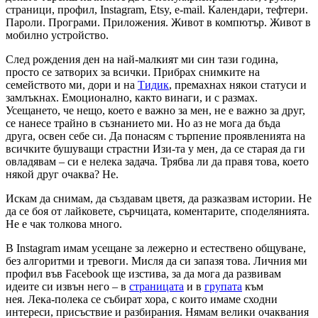
страници, профил, Instagram, Etsy, e-mail. Календари, тефтери.
Пароли. Програми. Приложения. Живот в компютър. Живот в
мобилно устройство.
След рождения ден на най-малкият ми син тази година,
просто се затворих за всички. Прибрах снимките на
семейството ми, дори и на
Тидик
, премахнах някои статуси и
замлъкнах. Емоционално, както винаги, и с размах.
Усещането, че нещо, което е важно за мен, не е важно за друг,
се нанесе трайно в съзнанието ми. Но аз не мога да бъда
друга, освен себе си. Да понасям с търпение проявленията на
всичките бушуващи страстни Изи-та у мен, да се старая да ги
овладявам – си е нелека задача. Трябва ли да правя това, което
някой друг очаква? Не.
Искам да снимам, да създавам цветя, да разказвам истории. Не
да се боя от лайковете, сърчицата, коментарите, споделянията.
Не е чак толкова много.
В Instagram имам усещане за лежерно и естествено общуване,
без алгоритми и тревоги. Мисля да си запазя това. Личния ми
профил във Facebook ще изстива, за да мога да развивам
идеите си извън него – в
страницата
и в
групата
към
нея. Лека-полека се събират хора, с които имаме сходни
интереси, присъствие и разбирания. Нямам велики очаквания