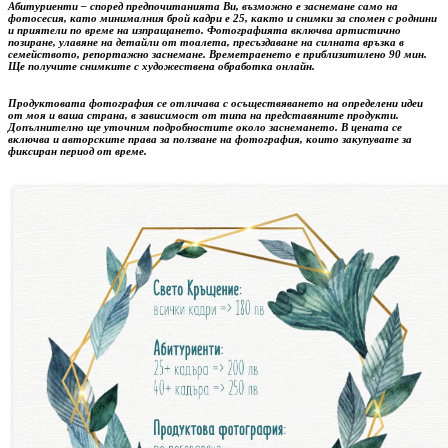
Абитуриенти
– според предпочитанията Ви, възможно е заснемане само на
фотосесия, като минималния брой кадри е 25, както и снимки за спомен с роднини
и приятели по време на изпращането. Фотографията включва артистично
позиране, улавяне на детайли от тоалета, пресъздаване на силната връзка в
семейството, репортажно заснемане. Времетраенето е приблизитилено 90 мин.
Ще получите снимките с художествена обработка онлайн.
Продуктовата фотография
се отличава с осъществяването на определени идеи
от моя и ваша страна, в зависимост от типа на представяните продукти.
Допълнително ще уточним подробностите около заснемането. В цената се
включва и авторските права за ползване на фотография, които закупувате за
фиксиран период от време.