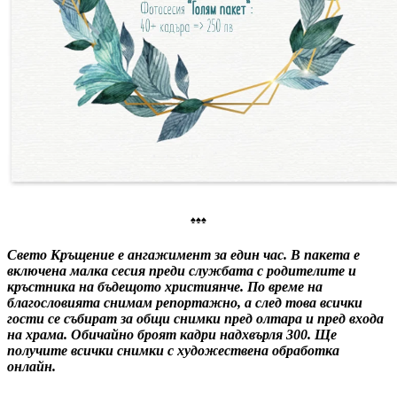
♠
♠
♠
Свето Кръщение
е ангажимент за един час. В пакета е
включена малка сесия преди службата с родителите и
кръстника на бъдещото християнче. По време на
благословията снимам репортажно, а след това всички
гости се събират за общи снимки пред олтара и пред входа
на храма. Обичайно броят кадри надхвърля 300. Ще
получите всички снимки с художествена обработка
онлайн.