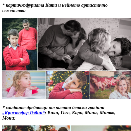
* картичкофурията Кати и нейното артистично
семейство:
* сладките дребчовци от частна детска градина
„Кристофър Робин“
: Вики, Гого, Кари, Мише, Митко,
Мони: