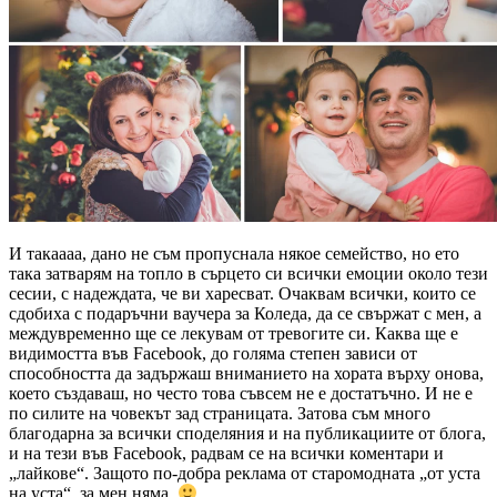
И такаааа, дано не съм пропуснала някое семейство, но ето
така затварям на топло в сърцето си всички емоции около тези
сесии, с надеждата, че ви харесват. Очаквам всички, които се
сдобиха с подаръчни ваучера за Коледа, да се свържат с мен, а
междувременно ще се лекувам от тревогите си. Каква ще е
видимостта във Facebook, до голяма степен зависи от
способността да задържаш вниманието на хората върху онова,
което създаваш, но често това съвсем не е достатъчно. И не е
по силите на човекът зад страницата. Затова съм много
благодарна за всички споделяния и на публикациите от блога,
и на тези във Facebook, радвам се на всички коментари и
„лайкове“. Защото по-добра реклама от старомодната „от уста
на уста“, за мен няма.