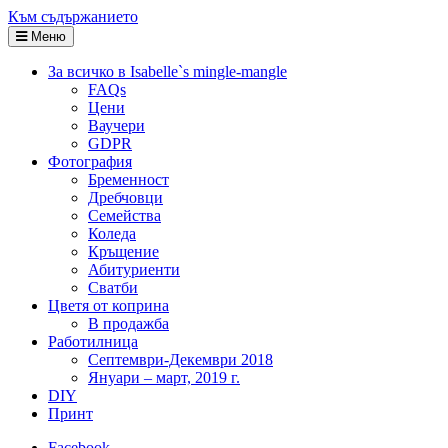
Към съдържанието
Меню
За всичко в Isabelle`s mingle-mangle
FAQs
Цени
Ваучери
GDPR
Фотография
Бременност
Дребчовци
Семейства
Коледа
Кръщение
Абитуриенти
Сватби
Цветя от коприна
В продажба
Работилница
Септември-Декември 2018
Януари – март, 2019 г.
DIY
Принт
Facebook