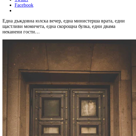
Facebook
Една дъждовна юлска вечер, една министерша врата, едни
щастливи момичета, една скорощна булка, едни двама
неканени гости…