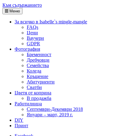
Към съдържанието
Меню
За всичко в Isabelle`s mingle-mangle
FAQs
Цени
Ваучери
GDPR
Фотография
Бременност
Дребчовци
Семейства
Коледа
Кръщение
Абитуриенти
Сватби
Цветя от коприна
В продажба
Работилница
Септември-Декември 2018
Януари – март, 2019 г.
DIY
Принт
Facebook