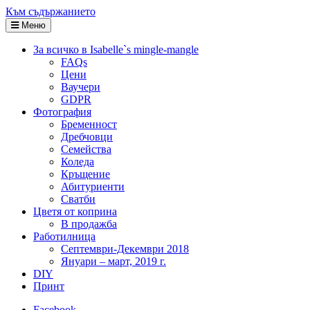
Към съдържанието
Меню
За всичко в Isabelle`s mingle-mangle
FAQs
Цени
Ваучери
GDPR
Фотография
Бременност
Дребчовци
Семейства
Коледа
Кръщение
Абитуриенти
Сватби
Цветя от коприна
В продажба
Работилница
Септември-Декември 2018
Януари – март, 2019 г.
DIY
Принт
Facebook