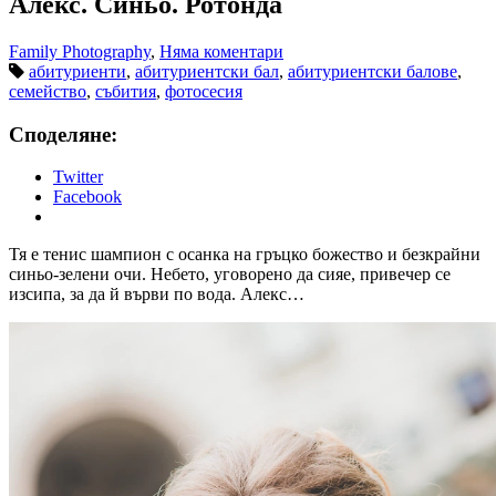
Алекс. Синьо. Ротонда
Family Photography
,
Няма коментари
абитуриенти
,
абитуриентски бал
,
абитуриентски балове
,
семейство
,
събития
,
фотосесия
Споделяне:
Twitter
Facebook
Тя е тенис шампион с осанка на гръцко божество и безкрайни
синьо-зелени очи. Небето, уговорено да сияе, привечер се
изсипа, за да й върви по вода. Алекс…