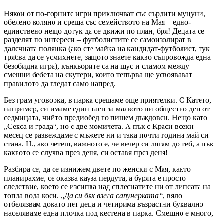
Някои от по-горните игри приключват със сърдити муцуни,
обелено коляно и среща със семейството на Мая – едно-
единствено нещо дотук да се движи по план, бря! Децата се
разделят по интереси – футболистите се самоизолират в
далечната полянка (ако сте майка на кандидат-футболист, тук
трябва да се усмихнете, защото знаете какво съпровожда една
безобидна игра), кънкьорите са на шус и сламом между
смешни бебета на скутери, които тепърва ще усвоявават
правилото да гледат само напред.
Без грам уговорка, в парка срещаме още приятелки. С Катето,
например, си имаме един таен за малкото ни общество ден от
седмицата, чийто предиобед го пишем дъждовен. Нещо като
„Секса и града“, но с две момичета. А пък с Краси всеки
месец се развеждаме с мъжете ни и така почти година май си
стана. Н., ако четеш, важното е, че вечер си лягам до теб, а пък
каквото се случва през деня, си оставя през деня!
Разбира се, да се изнижем двете по женски с Мая, както
планирахме, се оказва кауза пердута, а бурята е просто
следствие, което се изсипва над сплеснатите ни от липсата на
топла вода коси. „
Да си бях взела сапунерката“
, вяло
отбелязвам докато пет деца и четирима възрастни буквално
населяваме една плочка под кестена в парка. Смешно е много,