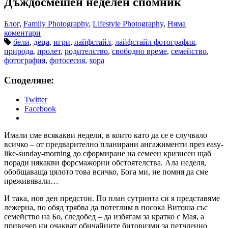
Дъждосмешен неделен спомник
Блог
,
Family Photography
,
Lifestyle Photography
,
Няма
коментари
бели
,
деца
,
игри
,
лайфстайл
,
лайфстайл фотография
,
природа
,
пролет
,
родителство
,
свободно време
,
семейство
,
фотография
,
фотосесия
,
хора
Споделяне:
Twitter
Facebook
Имали сме всякакви недели, в които като да се е случвало
всичко – от предварително планирани ангажименти през easy-
like-sunday-morning до сформиране на семеен кризисен щаб
поради някакви форсмажорни обстоятелства. Ала неделя,
обобщаваща цялото това всичко, Бога ми, не помня да сме
преживявали…
И така, нов ден предстои. По план сутринта си я представяме
лежерна, по обяд трябва да потеглим в посока Витоша със
семейство на Бо, следобед – да избягам за кратко с Мая, а
привечер ни очакват обичайните битовизми за петчленно