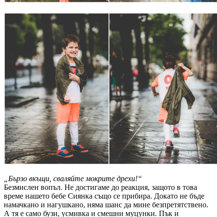
„Бързо вкъщи, сваляйте мокрите дрехи!“
Безмислен вопъл. Не достигаме до реакция, защото в това
време нашето бебе Сиянка също се прибира. Докато не бъде
намачкано и нагушкано, няма шанс да мине безпретятствено.
А тя е само бузи, усмивка и смешни муцунки. Пък и