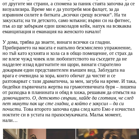
от другите ми страни, а спомена за паник стаята започва да се
визуализира. Време ми е да употребя моя фалцет, за да
изравним силите в битката „всички срещу всички“. На ти
закуската; на ти детското, само млъкни; върви си на фитнес,
пък аз ще забъркам един шоколадов кейк, напук на всякаква
еманципация и еманация на женското начало!
У дома, трябва да знаете, винаги всички са гладни.
Прибирането на масата е напълно безсмислено упражнение,
но тъй като кухнята и хола са в общо помещение, от страх да
не влезе чужд човек или любопитството на съседите да не
надделее иззад вдигнатите ни щори, винаги старателно
докарвам един представителен външен вид. Заблудата на
врага е очевидна за хора, които обичат да чистят и се
разтоварват с тази драматична, за мен, загуба на време. И така,
бидейки първичната жертва на гръмотевичната буря – лишена
от разходка в планината и обяд в хижа, решавам да отмъстя на
домочадието.
О, детското свърши, хайде да сготвим, че след
пет минути пак ще сте гладни, а който е закусил – да си
почисти.
Това второто започва едва след като Емо е изчистил
ноктите си в устата на прахосмукачката. Малък момент,
нали…