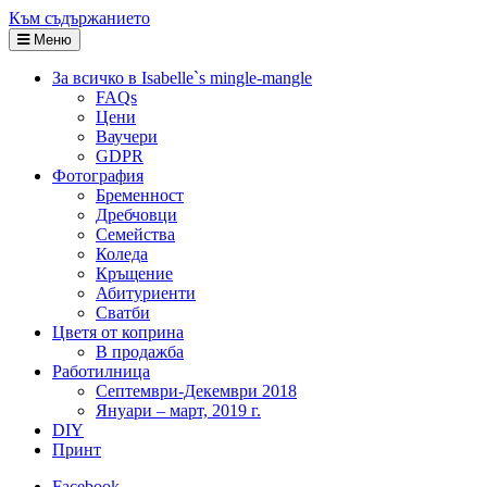
Към съдържанието
Меню
За всичко в Isabelle`s mingle-mangle
FAQs
Цени
Ваучери
GDPR
Фотография
Бременност
Дребчовци
Семейства
Коледа
Кръщение
Абитуриенти
Сватби
Цветя от коприна
В продажба
Работилница
Септември-Декември 2018
Януари – март, 2019 г.
DIY
Принт
Facebook