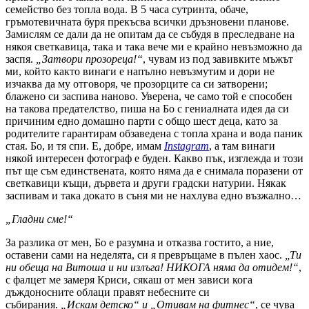
семейство без топла вода. В 5 часа сутринта, обаче,
гръмотевичната буря прекъсва всички дръзновени планове.
Замислям се дали да не опитам да се събудя в преследване на
някоя светкавица, така и така вече ми е крайно невъзможно да
заспя.
„Затвори прозореца!“
, чувам из под завивките мъжът
ми, който както винаги е напълно невъзмутим и дори не
изчаква да му отговоря, че прозорците са си затворени;
блажено си заспива наново. Уверена, че само той е способен
на такова предателство, пиша на Бо с гениалната идея да си
причиним едно домашно парти с общо шест деца, като за
родителите гарантирам обзаведена с топла храна и вода паник
стая. Бо, и тя спи. Е, добре, имам
Instagram
, а там винаги
някой интересен фотограф е буден. Какво пък, изглежда и този
път ще съм единствената, която няма да е снимала поразени от
светкавици къщи, дървета и други градски натурии. Някак
заспивам и така докато в съня ми не нахлува едно възжално…
„Гладни сме!“
За разлика от мен, Бо е разумна и отказва гостито, а ние,
оставени сами на неделята, си я превръщаме в пълен хаос.
„Ти
ни обеща на Витоша и ни излъга! НИКОГА няма да отидем!“
,
с фалцет ме замеря Криси, сякаш от мен зависи кога
дъждоносните облаци правят небесните си
събирания.
„Искам детско“ и „Отивам на фитнес“
, се чува