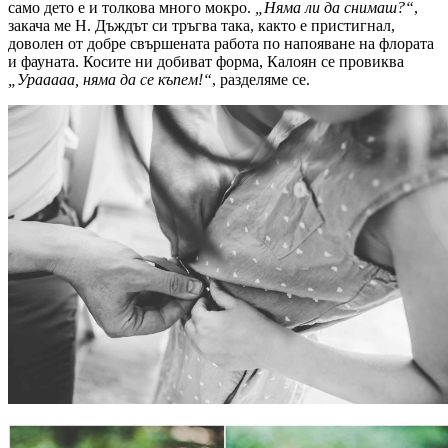
само дето е и толкова много мокро.
„Няма ли да снимаш?“
,
закача ме Н. Дъждът си тръгва така, както е пристигнал,
доволен от добре свършената работа по напояване на флората
и фауната. Косите ни добиват форма, Калоян се провиква
„Урааааа, няма да се къпем!“
, разделяме се.