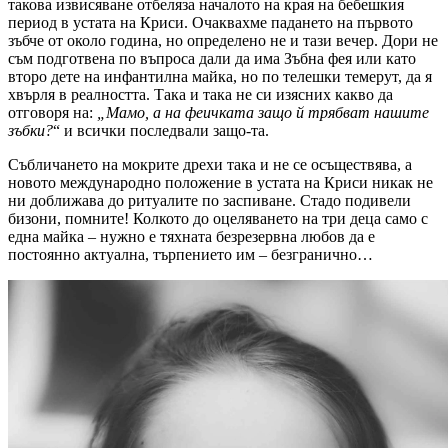
такова извисяване отбеляза началото на края на бебешкия
период в устата на Криси. Очаквахме падането на първото
зъбче от около година, но определено не и тази вечер. Дори не
съм подготвена по въпроса дали да има Зъбна фея или като
второ дете на инфантилна майка, но по телешки темерут, да я
хвърля в реалността. Така и така не си изясних какво да
отговоря на:
„Мамо, а на феичката защо й трябват нашите
зъбки?
“ и всички последвали защо-та.
Събличането на мокрите дрехи така и не се осъществява, а
новото международно положение в устата на Криси никак не
ни доближава до ритуалите по заспиване. Стадо подивели
бизони, помните! Колкото до оцеляването на три деца само с
една майка – нужно е тяхната безрезервна любов да е
постоянно актуална, търпението им – безгранично…