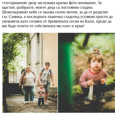
стогодишният двор заслужава кратко фото внимание. За
щастие, разбрахте, моите деца са постоянно гладни.
Шоколадовият кейк се оказва силен мотив, за да се разделят
със Сиянка, а последната лъжичка сладолед успявам просто да
увековеча като спомен от бременната сесия на Кали, преди да
ми бъде отнета от собствената ми плът и кръв!