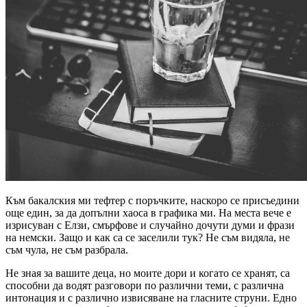
Към бакалския ми тефтер с поръчките, наскоро се присъедини
още един, за да допълни хаоса в графика ми. На места вече е
изрисуван с Елзи, смърфове и случайно дочути думи и фрази
на немски. Защо и как са се заселили тук? Не съм видяла, не
съм чула, не съм разбрала.
Не зная за вашите деца, но моите дори и когато се хранят, са
способни да водят разговори по различни теми, с различна
интонация и с различно извисяване на гласните струни. Едно