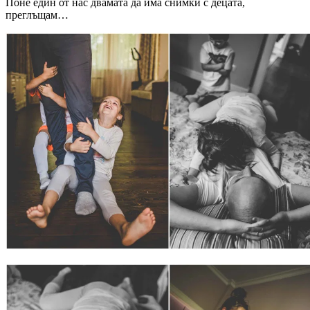
Поне един от нас двамата да има снимки с децата,
преглъщам…