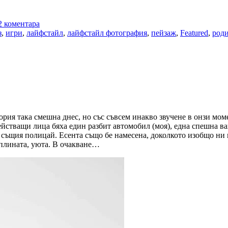
2 коментара
з
,
игри
,
лайфстайл
,
лайфстайл фотография
,
пейзаж
,
Featured
,
роди
ория така смешна днес, но със съвсем инакво звучене в онзи моме
ействащи лица бяха един разбит автомобил (моя), една спешна вак
 същия полицай. Есента също бе намесена, доколкото изобщо ни п
оплината, уюта. В очакване…