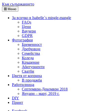
Към съдържанието
Меню
За всичко в Isabelle`s mingle-mangle
FAQs
Цени
Ваучери
GDPR
Фотография
Бременност
Дребчовци
Семейства
Коледа
Кръщение
Абитуриенти
Сватби
Цветя от коприна
В продажба
Работилница
Септември-Декември 2018
Януари – март, 2019 г.
DIY
Принт
Facebook