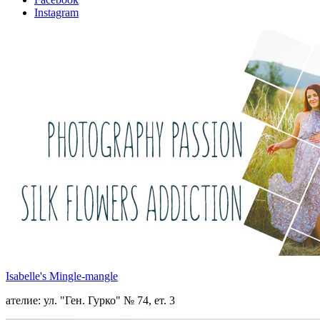
Instagram
Isabelle's Mingle-mangle
ателие: ул. "Ген. Гурко" № 74, ет. 3