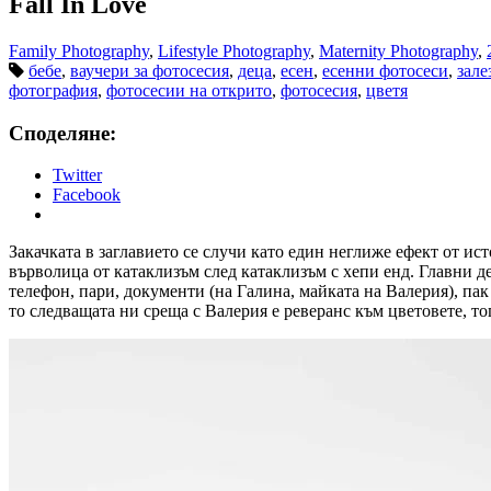
Fall In Love
Family Photography
,
Lifestyle Photography
,
Maternity Photography
,
бебе
,
ваучери за фотосесия
,
деца
,
есен
,
есенни фотосеси
,
зале
фотография
,
фотосесии на открито
,
фотосесия
,
цветя
Споделяне:
Twitter
Facebook
Закачката в заглавието се случи като един неглиже ефект от ист
върволица от катаклизъм след катаклизъм с хепи енд. Главни д
телефон, пари, документи (на Галина, майката на Валерия), пак
то следващата ни среща с Валерия е реверанс към цветовете, т