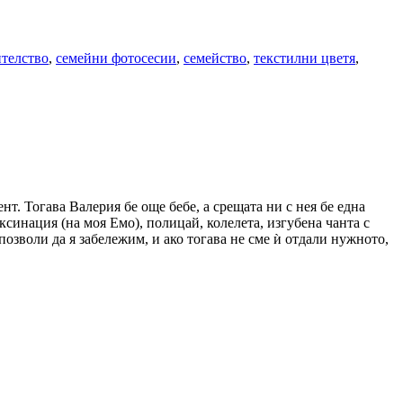
телство
,
семейни фотосесии
,
семейство
,
текстилни цветя
,
нт. Тогава Валерия бе още бебе, а срещата ни с нея бе една
синация (на моя Емо), полицай, колелета, изгубена чанта с
озволи да я забележим, и ако тогава не сме ѝ отдали нужното,