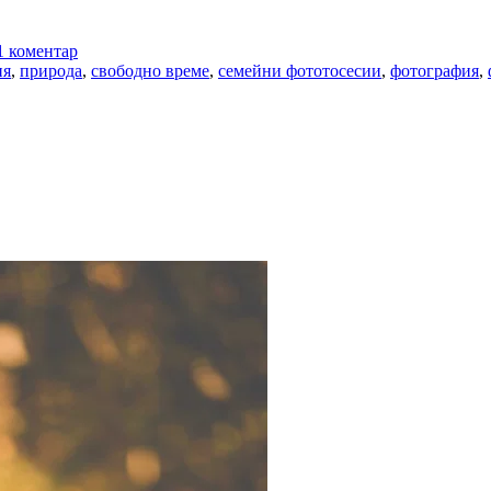
1 коментар
ия
,
природа
,
свободно време
,
семейни фототосесии
,
фотография
,