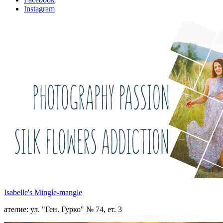
Instagram
Isabelle's Mingle-mangle
ателие: ул. "Ген. Гурко" № 74, ет. 3