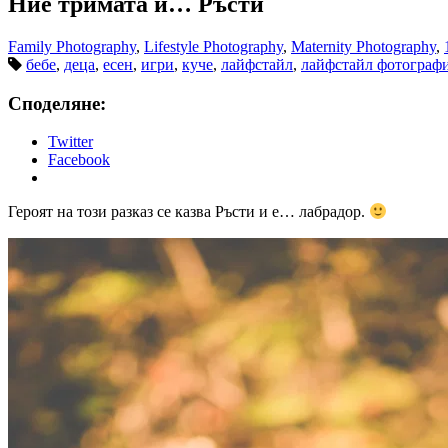
Ние тримата и… Ръсти
Family Photography
,
Lifestyle Photography
,
Maternity Photography
,
бебе
,
деца
,
есен
,
игри
,
куче
,
лайфстайл
,
лайфстайл фотограф
Споделяне:
Twitter
Facebook
Героят на този разказ се казва Ръсти и е… лабрадор.