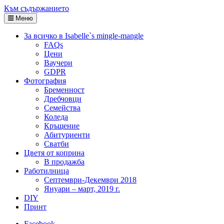
Към съдържанието
Меню
За всичко в Isabelle`s mingle-mangle
FAQs
Цени
Ваучери
GDPR
Фотография
Бременност
Дребчовци
Семейства
Коледа
Кръщение
Абитуриенти
Сватби
Цветя от коприна
В продажба
Работилница
Септември-Декември 2018
Януари – март, 2019 г.
DIY
Принт
Facebook