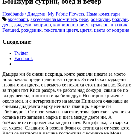
БоНжури сутрин, обед и вечер
Headbands / Диадеми
,
My Fabric Flowers
,
Няма коментари
аксесоари
,
аксесоари за момичета
,
бебе
,
боНжури
,
божури
,
деца
,
диадеми
,
коприна
,
копринени цветя
,
кръщене
,
празник
,
Featured
,
рожденик
,
текстилни цветя
,
цветя
,
цветя от коприна
Споделяне:
Twitter
Facebook
Дъщеря ми бе онази искрица, която разпали идеята за моето
ново начало преди цели шест години. За нея бяха създадени
първите ми цветя, с времето се появиха стотици за вас. Когато
за първи път Киси разбра, че работя над божури, сякаш бе по-
въодушевена, откогото и да било друг. Неспирно кръжеше
около мен, и с нетърпението на малка Пипилота очакваше да
снимам диадемата върху нейната главица. Нарече ги
„боНжури“. От онзи момент насетне, това френско звучене си
остана като запазена марка и шега между двете ни. А
боНжурите се променяха заедно с нея. Разцъфваха, затваряха
се, ухаеха. Сладките ѝ розови бузки се стопиха и от меко коте,
Киси се разтвори в изящна госпожица с усмивка на Мона