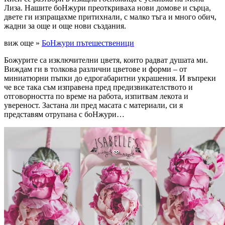
Лиза. Нашите боНжури преоткриваха нови домове и сърца,
двете ги изпращахме притихнали, с малко тъга и много обич,
жадни за още и още нови създания.
виж още »
БоНжури пътешественици
Божурите са изключителни цветя, които радват душата ми.
Виждам ги в толкова различни цветове и форми – от
миниатюрни пъпки до едрогабаритни украшения. И въпреки
че все така съм изправена пред предизвикателството и
отговорността по време на работа, изпитвам лекота и
увереност. Застана ли пред масата с материали, си я
представям отрупана с боНжури…