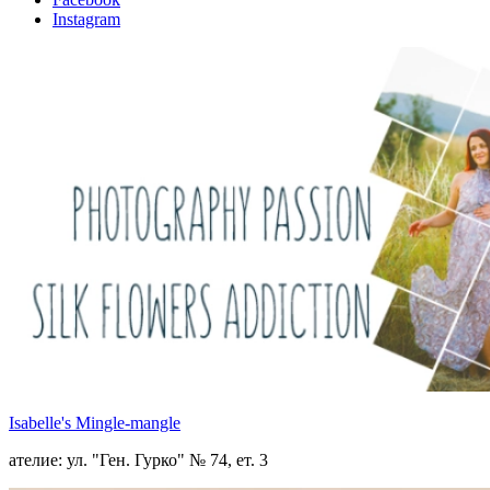
Instagram
Isabelle's Mingle-mangle
ателие: ул. "Ген. Гурко" № 74, ет. 3