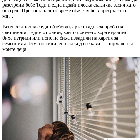
разстроим бебе Теди и една издайническа сълзичка засия като
бисерче. През останалото време обаче тя бе в прегръдките
ми…
Всичко започна с един (не)стандартен кадър за проба на
светлината – един от онези, които повечето хора вероятно
биха изтрили или поне не биха извадили на хартия за
семейния албум, но типичен и така да се каже… нормален за
моите деца.