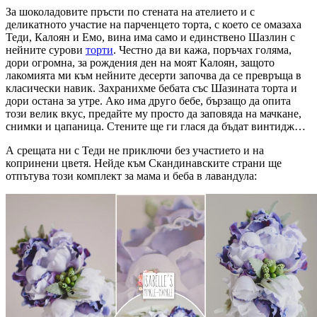
За шоколадовите пръсти по стената на ателието и с
деликатното участие на парченцето торта, с което се омазаха
Теди, Калоян и Емо, вина има само и единствено Шазлин с
нейните сурови
торти
. Честно да ви кажа, поръчах голяма,
дори огромна, за рождения ден на моят Калоян, защото
лакомията ми към нейните десерти започва да се превръща в
класически навик. Захранихме бебата със Шазината торта и
дори остана за утре. Ако има друго бебе, бързащо да опита
този велик вкус, предайте му просто да заповяда на мачкане,
снимки и цапаница. Стените ще ги глася да бъдат винтидж…
А срещата ни с Теди не приключи без участието и на
копринени цветя. Нейде към Скандинавските страни ще
отпътува този комплект за мама и беба в лавандула: