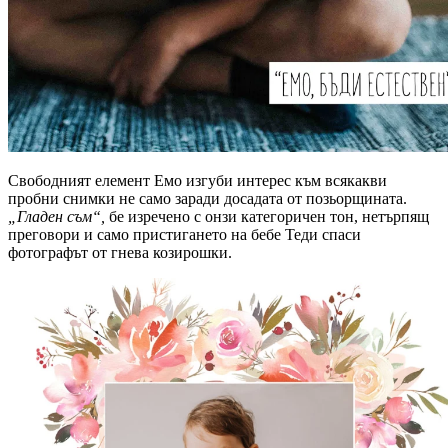
Свободният елемент Емо изгуби интерес към всякакви
пробни снимки не само заради досадата от позьорщината.
„Гладен съм“,
бе изречено с онзи категоричен тон, нетърпящ
преговори и само пристигането на бебе Теди спаси
фотографът от гнева козирошки.