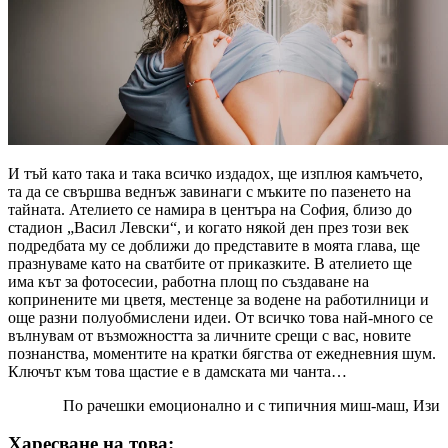
И тъй като така и така всичко издадох, ще изплюя камъчето,
та да се свършва веднъж завинаги с мъките по пазенето на
тайната. Ателието се намира в центъра на София, близо до
стадион „Васил Левски“, и когато някой ден през този век
подредбата му се доближи до представите в моята глава, ще
празнуваме като на сватбите от приказките. В ателието ще
има кът за фотосесии, работна площ по създаване на
копринените ми цветя, местенце за водене на работилници и
още разни полуобмислени идеи. От всичко това най-много се
вълнувам от възможността за личните срещи с вас, новите
познанства, моментите на кратки бягства от ежедневния шум.
Ключът към това щастие е в дамската ми чанта…
По рачешки емоционално и с типичния миш-маш, Изи
Харесване на това: