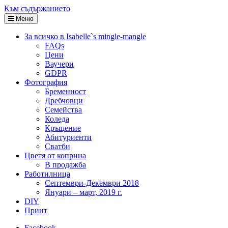
Към съдържанието
Меню
За всичко в Isabelle`s mingle-mangle
FAQs
Цени
Ваучери
GDPR
Фотография
Бременност
Дребчовци
Семейства
Коледа
Кръщение
Абитуриенти
Сватби
Цветя от коприна
В продажба
Работилница
Септември-Декември 2018
Януари – март, 2019 г.
DIY
Принт
Facebook