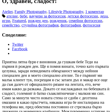
О, здравей, сладост!
Atelier
,
Family Photography
,
Lifestyle Photography
,
1 коментар
ателие
,
бебе
,
ваучери за фотосесия
,
детски фотосесии
,
деца
,
игри
,
Featured
,
рожден ден
,
рожденик
,
семейни фотосесии
,
семейство
,
студийна фотография
,
фотография
,
фотосесия
Споделяне:
Twitter
Facebook
Приятна лятна буря е виновник да гушкам бебе Теди на
първия ѝ рожден ден. Ще я помня винаги, точно като първата
целувка, заради невидимата обвързаност между нейния
специален ден и моето специално ателие. Тя е първият ми
малък клиент тук, посрещам я със затаен дъх и макар все още
да съм далеч от официалното рязане на лентата, ето, вече
имам какво да разкажа. Докато се наслаждавах на бебешката ѝ
сладост, големият ѝ батко съзаклятничеше с малкия ми син.
Само за минути чисто новата стена се сдоби с десетина
омазани в какао пръстчета, някаква игра бе инсталирана на
телефона ми, пред обектива постоянно се стрелкаха бързо
движещи се момчешки крайници. Междувременно успяхме да