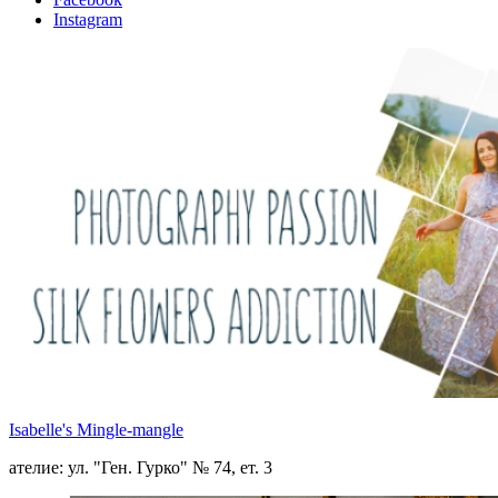
Instagram
Isabelle's Mingle-mangle
ателие: ул. "Ген. Гурко" № 74, ет. 3