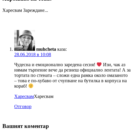
Харесвам
Зареждане...
muhcheta
каза:
28.06.2018 в 10:08
Чудесна и емоционално заредена сесия!
Изи, чак аз
нямам търпение вече да резнеш официално лентата! А за
тортата по стената – сложи една рамка около омазаното
– това е по-хубаво от счупване на бутилка в корпуса на
кораб!
Харесвам
Харесвам
Отговор
Вашият коментар