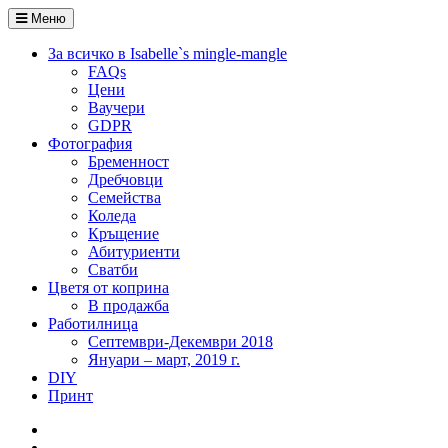
Меню
За всичко в Isabelle`s mingle-mangle
FAQs
Цени
Ваучери
GDPR
Фотография
Бременност
Дребчовци
Семейства
Коледа
Кръщение
Абитуриенти
Сватби
Цветя от коприна
В продажба
Работилница
Септември-Декември 2018
Януари – март, 2019 г.
DIY
Принт