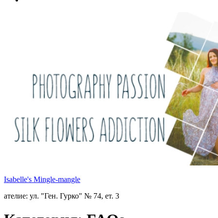
Isabelle's Mingle-mangle
ателие: ул. "Ген. Гурко" № 74, ет. 3