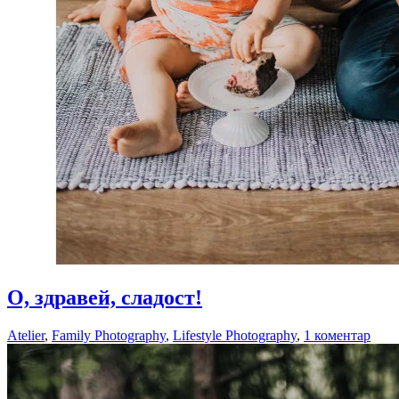
28.06.2018
О, здравей, сладост!
28.06.2018
Atelier
,
Family Photography
,
Lifestyle Photography
,
1 коментар