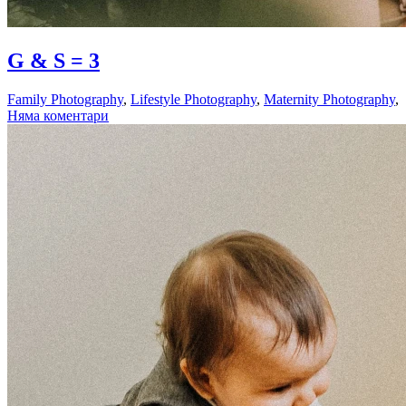
01.08.2018
G & S = 3
Family Photography
,
Lifestyle Photography
,
Maternity Photography
,
Няма коментари