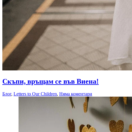
04.07.2018
Скъпи, връщам се във Виена!
04.07.2018
Блог
,
Letters to Our Children
,
Няма коментари