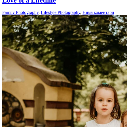
Love of a Lifetime
Family Photography
,
Lifestyle Photography
,
Няма коментари