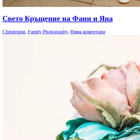
30.05.2018
Свето Кръщение на Фани и Яна
08.07.2018
Christening
,
Family Photography
,
Няма коментари