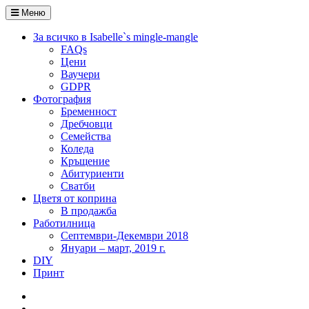
Меню
За всичко в Isabelle`s mingle-mangle
FAQs
Цени
Ваучери
GDPR
Фотография
Бременност
Дребчовци
Семейства
Коледа
Кръщение
Абитуриенти
Сватби
Цветя от коприна
В продажба
Работилница
Септември-Декември 2018
Януари – март, 2019 г.
DIY
Принт