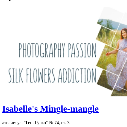
Isabelle's Mingle-mangle
ателие: ул. "Ген. Гурко" № 74, ет. 3